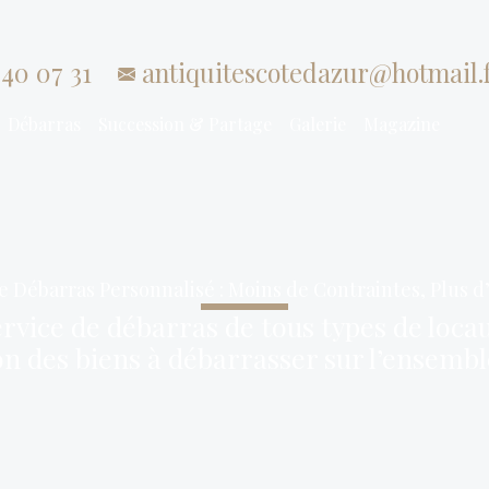
40 07 31
antiquitescotedazur@hotmail.
Débarras
Succession & Partage
Galerie
Magazine
e Débarras Personnalisé : Moins de Contraintes, Plus d’
rvice de débarras de tous types de loca
ion des biens à débarrasser sur l’ensemb