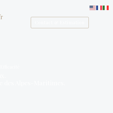
fr
Contact & Estimation
Efficacité
ux.
le des Alpes-Maritimes.