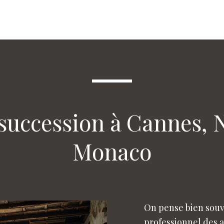
uccession à Cannes, N
Monaco
On pense bien souv
professionnel des an