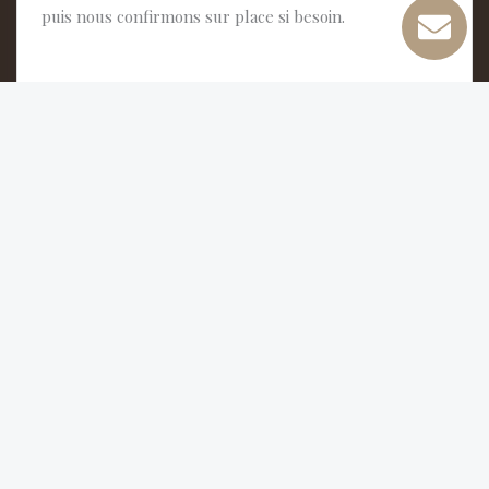
puis nous confirmons sur place si besoin.
Rachetez-vous uniquement des antiquités ?
Quels objets évaluez-vous le plus souvent ?
Comment fixez-vous le prix ?
Pourquoi passer par vous plutôt que par des
enchères ?
Faites-vous du débarras complet ?
Je veux trouver un antiquaire : comment savoir si