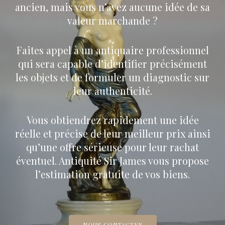
ancien, mais vous n’avez aucune idée de sa
valeur marchande ?
Faites appel à un antiquaire professionnel
qui sera capable d’identifier précisément
les objets et de formuler un diagnostic sur
leur authenticité.
Vous obtiendrez rapidement une idée
réelle et précise de leur meilleur prix ainsi
qu’une offre sérieuse pour leur rachat
éventuel. Antiquité Sir James vous propose
l’estimation gratuite de vos biens.
NOUS CONTACTER